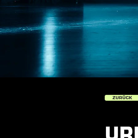
ZURÜCK
UR