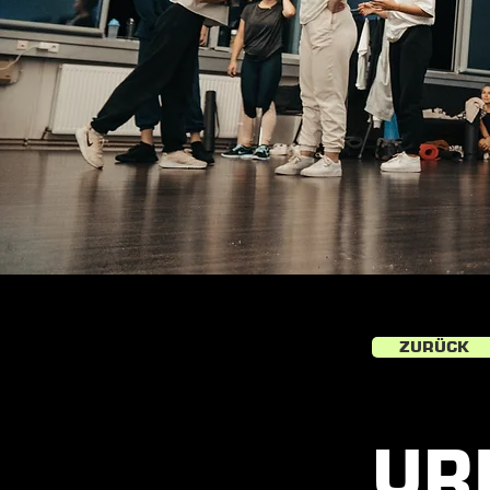
ZURÜCK
UR